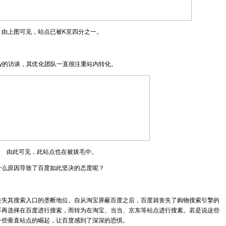
由上图可见，站点已被K至四分之一。
hy的访谈，其优化团队一直很注重站内转化。
由此可见，此站点也在被拔毛中。
什么原因导致了百度如此坚决的态度呢？
。
丧失其搜索入口的垄断地位。自从淘宝屏蔽百度之后，百度就丧失了购物搜索引擎的
不再选择在百度进行搜索，而转为在淘宝、当当、京东等站点进行搜素。若是说这些
一些垂直站点的崛起，让百度感到了深深的恐惧。