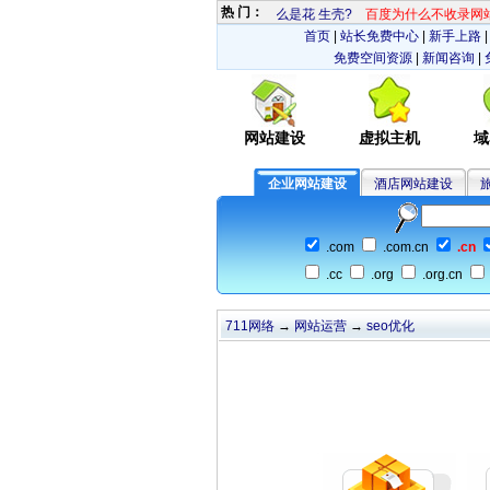
热 门：
什么是花 生壳?
百度为什么不收录网站
首页
|
站长免费中心
|
新手上路
免费空间资源
|
新闻咨询
|
网站建设
虚拟主机
域
企业网站建设
酒店网站建设
.com
.com.cn
.cn
.cc
.org
.org.cn
711网络
→
网站运营
→
seo优化