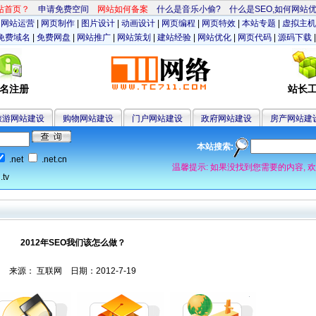
首页？
申请免费空间
网站如何备案
什么是音乐小偷?
什么是SEO,如何网站优化
|
网站运营
|
网页制作
|
图片设计
|
动画设计
|
网页编程
|
网页特效
|
本站专题
|
虚拟主机
免费域名
|
免费网盘
|
网站推广
|
网站策划
|
建站经验
|
网站优化
|
网页代码
|
源码下载
名注册
站长
旅游网站建设
购物网站建设
门户网站建设
政府网站建设
房产网站建
本站搜索:
.net
.net.cn
温馨提示: 如果没找到您需要的内容, 
.tv
2012年SEO我们该怎么做？
来源：
互联网
日期：
2012-7-19