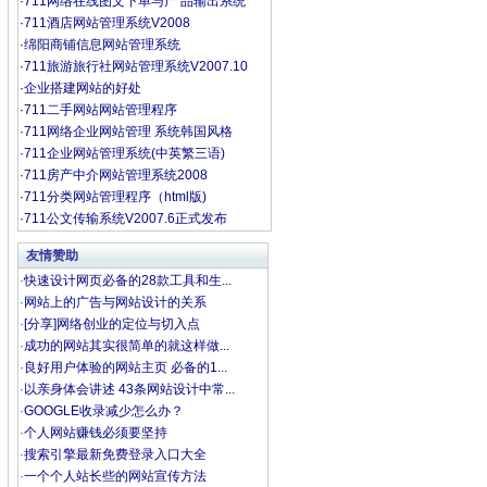
·
711网络在线图文下单与产 品输出系统
·
711酒店网站管理系统V2008
·
绵阳商铺信息网站管理系统
·
711旅游旅行社网站管理系统V2007.10
·
企业搭建网站的好处
·
711二手网站网站管理程序
·
711网络企业网站管理 系统韩国风格
·
711企业网站管理系统(中英繁三语)
·
711房产中介网站管理系统2008
·
711分类网站管理程序（html版)
·
711公文传输系统V2007.6正式发布
友情赞助
·
快速设计网页必备的28款工具和生...
·
网站上的广告与网站设计的关系
·
[分享]网络创业的定位与切入点
·
成功的网站其实很简单的就这样做...
·
良好用户体验的网站主页 必备的1...
·
以亲身体会讲述 43条网站设计中常...
·
GOOGLE收录减少怎么办？
·
个人网站赚钱必须要坚持
·
搜索引擎最新免费登录入口大全
·
一个个人站长些的网站宣传方法