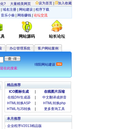
设为首页
|
加入收藏
?
大量精美网页特效
|
域名注册
|
网站建设
|
程序下载
|
音乐小偷
|
网络赚钱
|
论坛交流
工具
网站源码
站长论坛
设
办公管理系统
客户网站案例
绵阳网站建设
欢迎在此搜索.
精品推荐
ICO图标生成
|
在线图片压缩
在线DIV生成器
|
中文翻译成拼音
HTML转换ASP
|
HTML转换php
HTML与JS转换
|
更多查询工具
本月推荐
·
企业程序V2013精品版